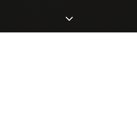
3
Impressum
Magnus & Dries
Gallenbach 3
D-83367 Petting
Telefon: +49 (0) 160 96275834
E-Mail: info@magnusdries.com
Geschäftsführung:
Markus Berger
Registereintragung: